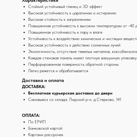
Характеристики
Стойкий устойчивый глянец и 3D эффект
Высокая устойчивость к царапинам и истиранию
Высокая стойкость к загрязнениям
Повышенная устойчивость к высоким температурам от -40
Повышенная устойчивость к пару и влаге
Устойчивость к воздействию химических и чистящих вещест
Высокая устойчивость к действию солнечных лучей
Экологичность, отсутствие тяжелых металлов, коксобензоло
Каждая стеновая панель имеет плотную вакуумную упаковк
Перфорированная поверхность обратной стороны
Легко режется и обрабатывается
Доставка и оплата
ДОСТАВКА:
Бесплатная курьерская доставка до двери
Самовывоз со склада: Лидский р-н, д.Стерково, 141
ОПЛАТА:
По ЕРИП
Банковской картой
Картами рассрочек