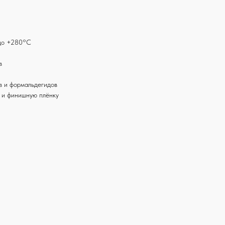
 до +280°С
в
в и формальдегидов
у и финишную плёнку