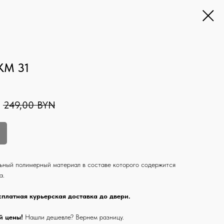
КМ 31
249,00
BYN
ьный полимерный материал в составе которого содержится
а.
сплатная курьерская доставка до двери.
й цены!
Нашли дешевле? Вернем разницу.