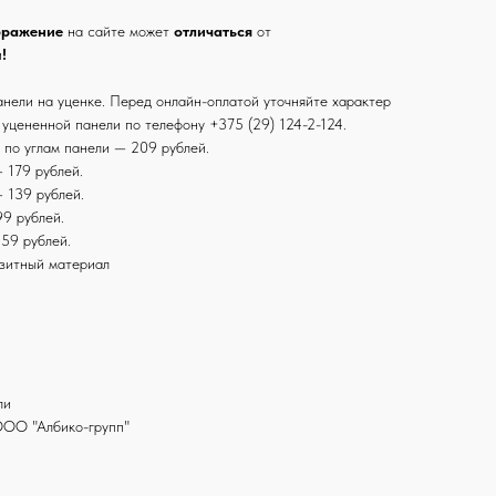
бражение
на сайте может
отличаться
от
и
!
анели на уценке. Перед онлайн-оплатой уточняйте характер
 уцененной панели по телефону +375 (29) 124-2-124.
 по углам панели — 209 рублей.
 179 рублей.
 139 рублей.
9 рублей.
59 рублей.
зитный материал
ли
ООО "Албико-групп"