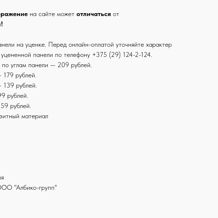
бражение
на сайте может
отличаться
от
и
!
анели на уценке. Перед онлайн-оплатой уточняйте характер
 уцененной панели по телефону +375 (29) 124-2-124.
 по углам панели — 209 рублей.
 179 рублей.
 139 рублей.
9 рублей.
59 рублей.
зитный материал
ия
ООО "Албико-групп"