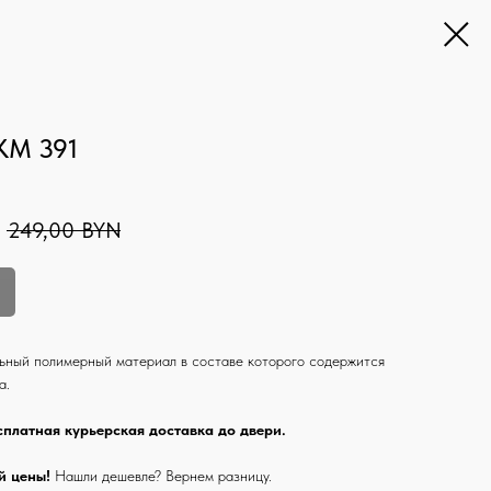
КМ 391
249,00
BYN
ьный полимерный материал в составе которого содержится
а.
сплатная курьерская доставка до двери.
й цены!
Нашли дешевле? Вернем разницу.