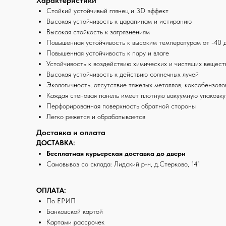
Характеристики
Стойкий устойчивый глянец и 3D эффект
Высокая устойчивость к царапинам и истиранию
Высокая стойкость к загрязнениям
Повышенная устойчивость к высоким температурам от -40
Повышенная устойчивость к пару и влаге
Устойчивость к воздействию химических и чистящих вещест
Высокая устойчивость к действию солнечных лучей
Экологичность, отсутствие тяжелых металлов, коксобензоло
Каждая стеновая панель имеет плотную вакуумную упаковк
Перфорированная поверхность обратной стороны
Легко режется и обрабатывается
Доставка и оплата
ДОСТАВКА:
Бесплатная курьерская доставка до двери
Самовывоз со склада: Лидский р-н, д.Стерково, 141
ОПЛАТА:
По ЕРИП
Банковской картой
Картами рассрочек