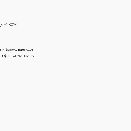
 до +280°С
в
в и формальдегидов
у и финишную плёнку