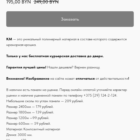
195,00
BYN
249,00
BYN
Заказать
КМ
— это уникальный полимерный материал в составе которого содержится
мраморная крошка.
Только у нас бесплатная курьерская доставка до двери.
Гарантия лучшей цены!
Нашли дешевле? Вернем разницу.
Внимание! Изображение
на сайте может
отличаться
от действительности
!
В наличии есть панели на уценке. Перед онлайн-оплатой уточняйте характер
уценки и наличие уцененной панели по телефону +375 (29) 124-2-124.
Небольшие сколы по углам панели — 209 рублей.
Размер 2400мм — 179 рублей.
Размер 1800мм — 139 рублей.
Размер 1200м —99 рублей.
Размер 600мм — 59 рублей.
Материал: Композитный материал
Длина: 3000 мм.