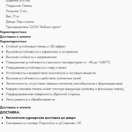
Ширина: 610 мм.
Покрытие: Глянец
Толщина: 3 мм.
Вес: 11 кг.
Декор: Лед и капли
Производитель: ООО "Албико-групп"
Характеристики
Доставка и оплата
Характеристики
Стойкий устойчивый глянец и 3D эффект
Высокая устойчивость к царапинам и истиранию
Высокая стойкость к загрязнениям
Повышенная устойчивость к высоким температурам от -40 до +280°С
Повышенная устойчивость к пару и влаге
Устойчивость к воздействию химических и чистящих веществ
Высокая устойчивость к действию солнечных лучей
Экологичность, отсутствие тяжелых металлов, коксобензолов и формальдегидов
Каждая стеновая панель имеет плотную вакуумную упаковку и финишную плёнку
Перфорированная поверхность обратной стороны
Легко режется и обрабатывается
Доставка и оплата
ДОСТАВКА:
Бесплатная курьерская доставка до двери
Самовывоз со склада: Лидский р-н, д.Стерково, 141