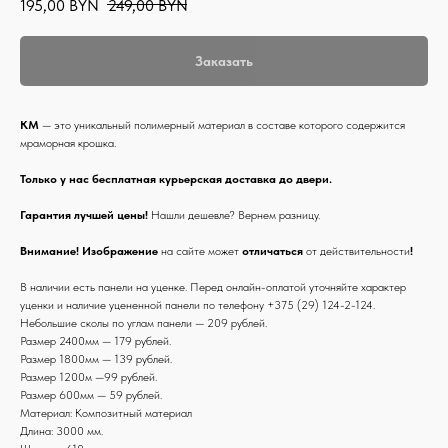
195,00
BYN
249,00
BYN
Заказать
КМ
— это уникальный полимерный материал в составе которого содержится
мраморная крошка.
Только у нас бесплатная курьерская доставка до двери.
Гарантия лучшей цены!
Нашли дешевле? Вернем разницу.
Внимание! Изображение
на сайте может
отличаться
от действительности
!
В наличии есть панели на уценке. Перед онлайн-оплатой уточняйте характер
уценки и наличие уцененной панели по телефону +375 (29) 124-2-124.
Небольшие сколы по углам панели — 209 рублей.
Размер 2400мм — 179 рублей.
Размер 1800мм — 139 рублей.
Размер 1200м —99 рублей.
Размер 600мм — 59 рублей.
Материал: Композитный материал
Длина: 3000 мм.