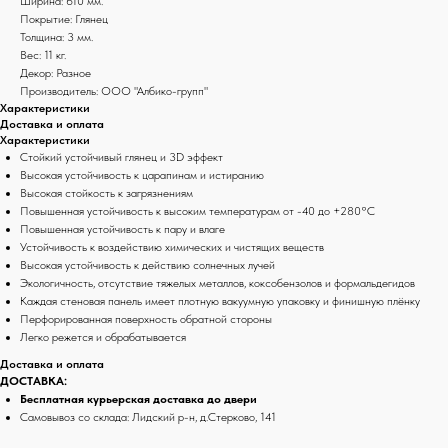
Ширина: 610 мм.
Покрытие: Глянец
Толщина: 3 мм.
Вес: 11 кг.
Декор: Разное
Производитель: ООО "Албико-групп"
Характеристики
Доставка и оплата
Характеристики
Стойкий устойчивый глянец и 3D эффект
Высокая устойчивость к царапинам и истиранию
Высокая стойкость к загрязнениям
Повышенная устойчивость к высоким температурам от -40 до +280°С
Повышенная устойчивость к пару и влаге
Устойчивость к воздействию химических и чистящих веществ
Высокая устойчивость к действию солнечных лучей
Экологичность, отсутствие тяжелых металлов, коксобензолов и формальдегидов
Каждая стеновая панель имеет плотную вакуумную упаковку и финишную плёнку
Перфорированная поверхность обратной стороны
Легко режется и обрабатывается
Доставка и оплата
ДОСТАВКА:
Бесплатная курьерская доставка до двери
Самовывоз со склада: Лидский р-н, д.Стерково, 141